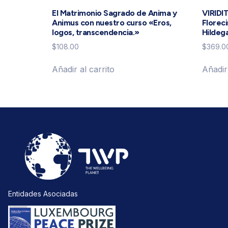
El Matrimonio Sagrado de Anima y
VIRIDI
Animus con nuestro curso «Eros,
Florec
logos, transcendencia.»
Hildeg
$
108.00
$
369.0
Añadir al carrito
Añadir 
Entidades Asociadas