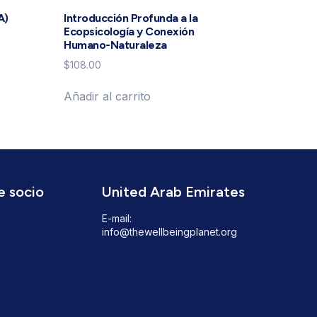
A)
Introducción Profunda a la
Ecopsicología y Conexión
Humano-Naturaleza
$
108.00
Añadir al carrito
e socio
United Arab Emirates
E-mail:
info@thewellbeingplanet.org