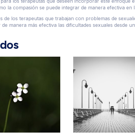
as para los terapeutas que deseen incorporar este enfoque e
ómo la compasión se puede integrar de manera efectiva en l
es de los terapeutas que trabajan con problemas de sexual
e manera más efectiva las dificultades sexuales desde una
ados